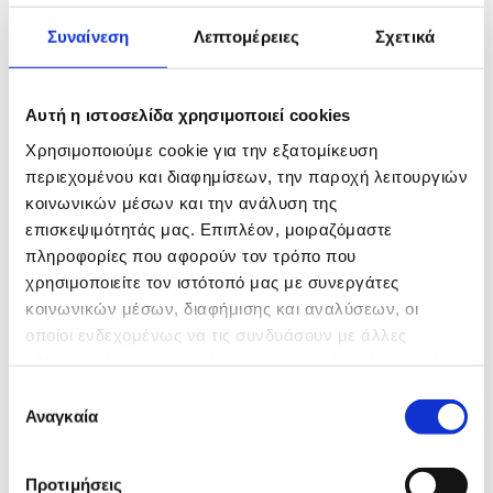
​Μεταφορές
Συναίνεση
Λεπτομέρειες
Σχετικά
Υπεύθυνοι Επικοινωνίας
Χούσος Κωνσταντίνος
Αυτή η ιστοσελίδα χρησιμοποιεί cookies
Χούσου Χρύσα
Χρησιμοποιούμε cookie για την εξατομίκευση
περιεχομένου και διαφημίσεων, την παροχή λειτουργιών
4ο χλμ. Άρτας - Αγρινίου
κοινωνικών μέσων και την ανάλυση της
​Τ.Κ. 471 00, Άρτα
επισκεψιμότητάς μας. Επιπλέον, μοιραζόμαστε
πληροφορίες που αφορούν τον τρόπο που
Τηλ.: 26810 82182 – 26810 82186
χρησιμοποιείτε τον ιστότοπό μας με συνεργάτες
Fax: 26810 82182
κοινωνικών μέσων, διαφήμισης και αναλύσεων, οι
Κιν.: 6947 399531 - 6944 100978​
οποίοι ενδεχομένως να τις συνδυάσουν με άλλες
πληροφορίες που τους έχετε παραχωρήσει ή τις οποίες
E-mail:
metaforikiartas@gmail.com
έχουν συλλέξει σε σχέση με την από μέρους σας χρήση
Επιλογή
ΩΡΑΡΙΟ ΛΕΙΤΟΥΡΓΙΑΣ
των υπηρεσιών τους.
Αναγκαία
συγκατάθεσης
Δευτέρα - Παρασκευή: 8:00 - 18:00 / Σάββατο: 8:00 -
15:00
Προτιμήσεις