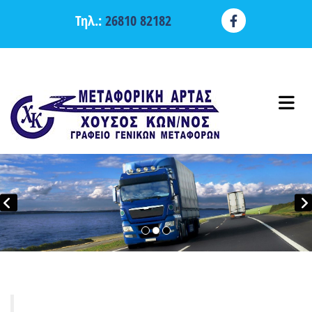
Τηλ.:
26810 82182